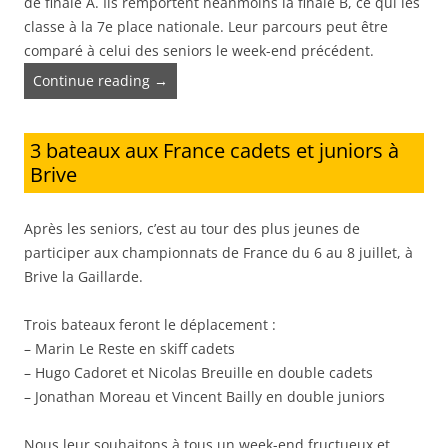
de finale A. Ils remportent néanmoins la finale B, ce qui les
classe à la 7e place nationale. Leur parcours peut être
comparé à celui des seniors le week-end précédent.
Continue reading
→
3 bateaux aux France cadets et juniors à
Brive
Après les seniors, c’est au tour des plus jeunes de
participer aux championnats de France du 6 au 8 juillet, à
Brive la Gaillarde.
Trois bateaux feront le déplacement :
– Marin Le Reste en skiff cadets
– Hugo Cadoret et Nicolas Breuille en double cadets
– Jonathan Moreau et Vincent Bailly en double juniors
Nous leur souhaitons à tous un week-end fructueux et