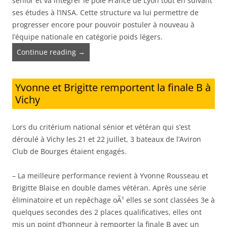
sénior et va intégrer le pôle France de Lyon tout en suivant
ses études à l’INSA. Cette structure va lui permettre de
progresser encore pour pouvoir postuler à nouveau à
l’équipe nationale en catégorie poids légers.
Continue reading
→
Yvonne et Brigitte remportent la finale B à
Vichy
Lors du critérium national sénior et vétéran qui s’est
déroulé à Vichy les 21 et 22 juillet, 3 bateaux de l’Aviron
Club de Bourges étaient engagés.
– La meilleure performance revient à Yvonne Rousseau et
Brigitte Blaise en double dames vétéran. Après une série
éliminatoire et un repêchage oÃ¹ elles se sont classées 3e à
quelques secondes des 2 places qualificatives, elles ont
mis un point d’honneur à remporter la finale B avec un