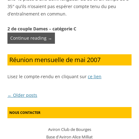
35″ qu’ils n’osaient pas espérer compte tenu du peu
d’entraînement en commun.
2 de couple Dames – catégorie C
Continue reading
→
Réunion mensuelle de mai 2007
Lisez le compte-rendu en cliquant sur
ce lien
Post navigation
←
Older posts
NOUS CONTACTER
Aviron Club de Bourges
Base d'Aviron Alice Milliat