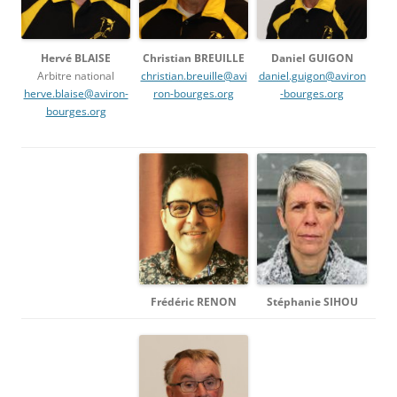
Hervé BLAISE
Christian BREUILLE
Daniel GUIGON
Arbitre national
christian.breuille@avi
daniel.guigon@aviron
herve.blaise@aviron-
ron-bourges.org
-bourges.org
bourges.org
Stéphanie SIHOU
Frédéric RENON