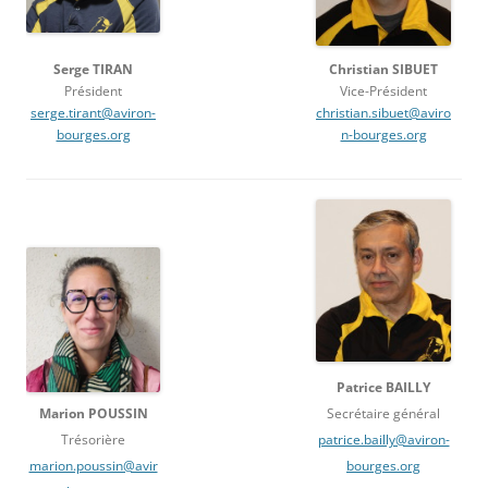
Christian SIBUET
Serge TIRAN
Vice-Président
Président
christian.sibuet@aviro
serge.tirant@aviron-
n-bourges.org
bourges.org
Patrice BAILLY
Marion POUSSIN
Secrétaire général
Trésorière
patrice.bailly@aviron-
marion.poussin@avir
bourges.org