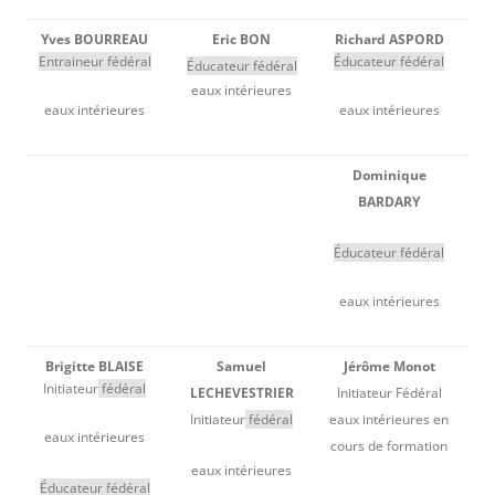
Yves BOURREAU
Eric BON
Richard ASPORD
Entraineur fédéral
Éducateur fédéral
Éducateur fédéral
eaux intérieures
eaux intérieures
eaux intérieures
Dominique
BARDARY
Éducateur fédéral
eaux intérieures
Brigitte BLAISE
Samuel
Jérôme Monot
Initiateur
fédéral
LECHEVESTRIER
Initiateur Fédéral
Initiateur
fédéral
eaux intérieures en
eaux intérieures
cours de formation
eaux intérieures
Éducateur fédéral