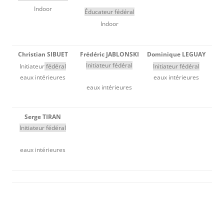
Indoor
Éducateur fédéral
Indoor
Christian SIBUET
Frédéric JABLONSKI
Dominique LEGUAY
Initiateur
fédéral
Initiateur
fédéral
Initiateur fédéral
eaux intérieures
eaux intérieures
eaux intérieures
Serge TIRAN
Initiateur
fédéral
eaux intérieures