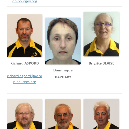
on-bourges.org
Richard ASPORD
Brigitte BLAISE
Dominique
richard.aspord@aviro
BARDARY
n-bourges.org