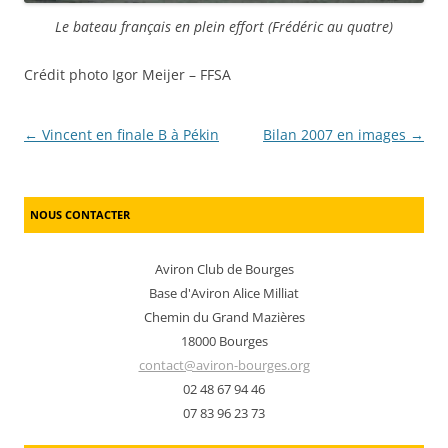
Le bateau français en plein effort (Frédéric au quatre)
Crédit photo Igor Meijer – FFSA
Post navigation
←
Vincent en finale B à Pékin
Bilan 2007 en images
→
NOUS CONTACTER
Aviron Club de Bourges
Base d'Aviron Alice Milliat
Chemin du Grand Mazières
18000 Bourges
contact@aviron-bourges.org
02 48 67 94 46
07 83 96 23 73