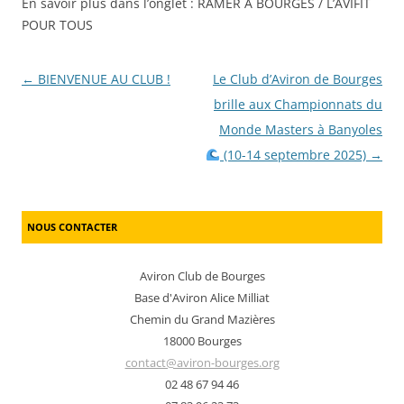
En savoir plus dans l’onglet : RAMER A BOURGES / L’AVIFIT
POUR TOUS
Post navigation
←
BIENVENUE AU CLUB !
Le Club d’Aviron de Bourges
brille aux Championnats du
Monde Masters à Banyoles
(10-14 septembre 2025)
→
NOUS CONTACTER
Aviron Club de Bourges
Base d'Aviron Alice Milliat
Chemin du Grand Mazières
18000 Bourges
contact@aviron-bourges.org
02 48 67 94 46