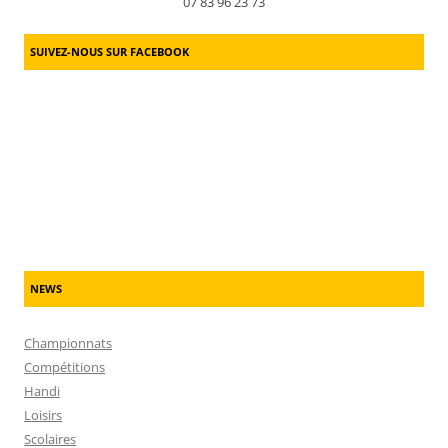
07 83 96 23 73
SUIVEZ-NOUS SUR FACEBOOK
NEWS
Championnats
Compétitions
Handi
Loisirs
Scolaires