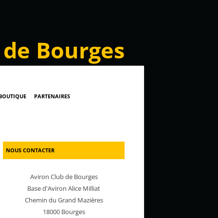
 de Bourges
BOUTIQUE
PARTENAIRES
NOUS CONTACTER
Aviron Club de Bourges
Base d'Aviron Alice Milliat
Chemin du Grand Mazières
18000 Bourges