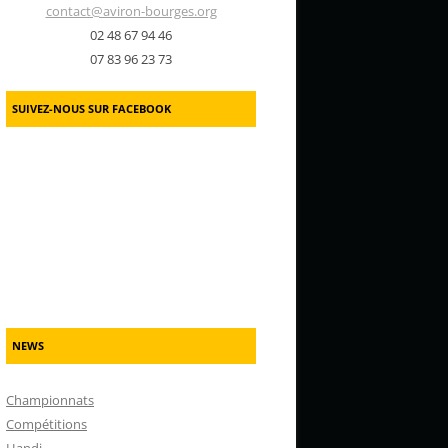
contact@aviron-bourges.org
02 48 67 94 46
07 83 96 23 73
SUIVEZ-NOUS SUR FACEBOOK
NEWS
Championnats
Compétitions