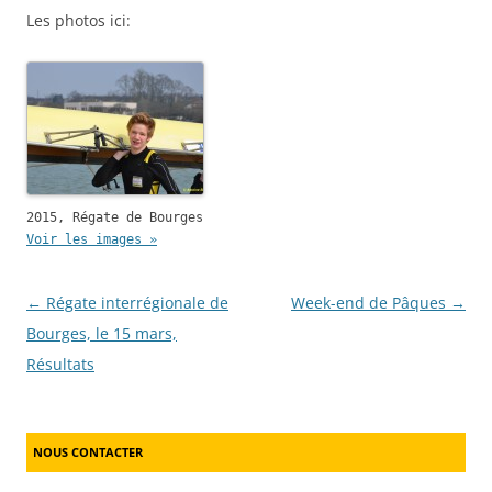
Les photos ici:
2015, Régate de Bourges
Voir les images »
Post navigation
←
Régate interrégionale de
Week-end de Pâques
→
Bourges, le 15 mars,
Résultats
NOUS CONTACTER