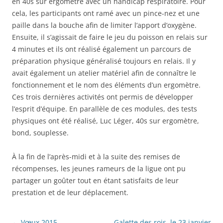
en 40s sur ergomètre avec un handicap respiratoire. Pour
cela, les participants ont ramé avec un pince-nez et une
paille dans la bouche afin de limiter l’apport d’oxygène.
Ensuite, il s’agissait de faire le jeu du poisson en relais sur
4 minutes et ils ont réalisé également un parcours de
préparation physique généralisé toujours en relais. Il y
avait également un atelier matériel afin de connaître le
fonctionnement et le nom des éléments d’un ergomètre.
Ces trois dernières activités ont permis de développer
l’esprit d’équipe. En parallèle de ces modules, des tests
physiques ont été réalisé, Luc Léger, 40s sur ergomètre,
bond, souplesse.
À la fin de l’après-midi et à la suite des remises de
récompenses, les jeunes rameurs de la ligue ont pu
partager un goûter tout en étant satisfaits de leur
prestation et de leur déplacement.
Post navigation
←
Vœux 2015
Galette des rois, le 23 janvier