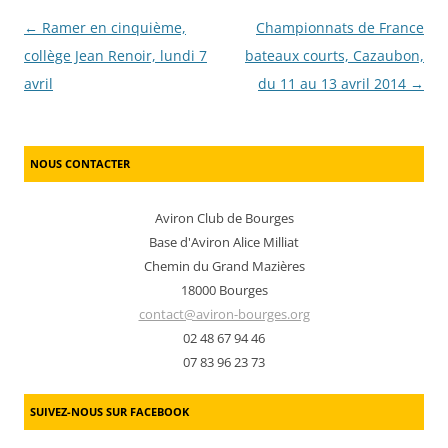
Post navigation
←
Ramer en cinquième,
Championnats de France
collège Jean Renoir, lundi 7
bateaux courts, Cazaubon,
avril
du 11 au 13 avril 2014
→
NOUS CONTACTER
Aviron Club de Bourges
Base d'Aviron Alice Milliat
Chemin du Grand Mazières
18000 Bourges
contact@aviron-bourges.org
02 48 67 94 46
07 83 96 23 73
SUIVEZ-NOUS SUR FACEBOOK